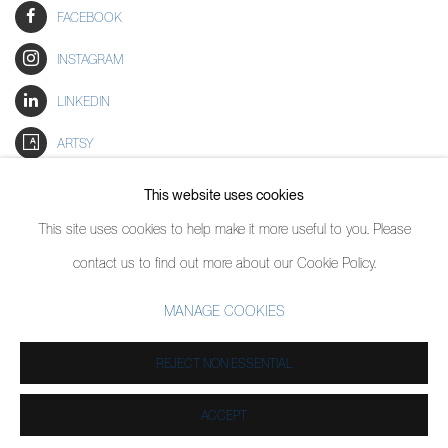
FACEBOOK
INSTAGRAM
LINKEDIN
ARTSY
SOUSCRIVEZ À NOTRE BULLETIN
This website uses cookies
This site uses cookies to help make it more useful to you. Please
contact us to find out more about our Cookie Policy.
MANAGE COOKIES
MANAGE COOKIES
COPYRIGHT © 2026 PIERMARQ*
SITE BY ARTLOGIC
REJECT NON ESSENTIAL
ACCEPT