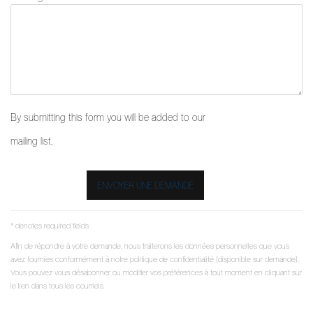
By submitting this form you will be added to our
mailing list.
ENVOYER UNE DEMANDE
* denotes required fields
Afin de répondre à votre demande, nous traiterons les données personnelles que vous
avez fournies conformément à notre politique de confidentialité (disponible sur demande).
Vous pouvez vous désabonner ou modifier vos préférences à tout moment en cliquant sur
le lien dans tous les courriels.