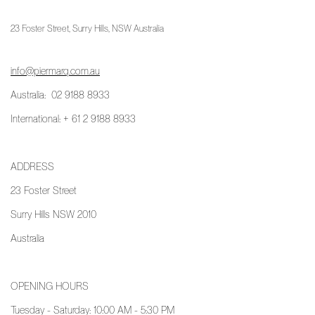
23 Foster Street, Surry Hills, NSW Australia
info@piermarq.com.au
Australia: 02 9188 8933
International: + 61 2 9188 8933
ADDRESS
23 Foster Street
Surry Hills NSW 2010
Australia
OPENING HOURS
Tuesday - Saturday: 10:00 AM - 5:30 PM