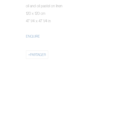
COPYRIGHT © 2026 PIERMARQ*
SITE BY ARTLOGIC
oil and oil pastel on linen
120 x 120 cm
47 1/4 x 47 1/4 in
ENQUIRE
PARTAGER