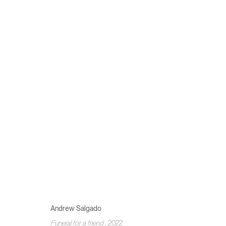
ANDREW SALGADO
GOOD THINGS
27 AVRIL - 21 MAI 2023
Andrew Salgado
MANAGE COOKIES
Funeral for a friend
, 2022